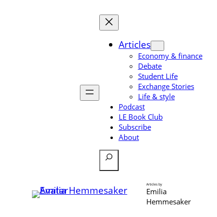
Skip
to
content
Articles
Economy & finance
Debate
Student Life
Exchange Stories
Life & style
Podcast
LE Book Club
Subscribe
About
Search
Articles by
Emilia
Hemmesaker